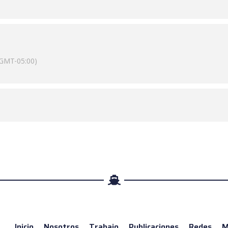
(GMT-05:00)
Inicio
Nosotros
Trabajo
Publicaciones
Redes
M