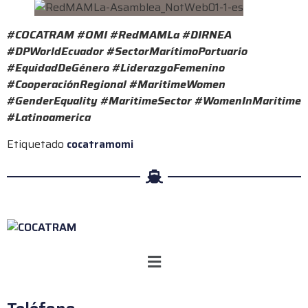
#COCATRAM #OMI #RedMAMLa #DIRNEA
#DPWorldEcuador #SectorMarítimoPortuario
#EquidadDeGénero #LiderazgoFemenino
#CooperaciónRegional #MaritimeWomen
#GenderEquality #MaritimeSector #WomenInMaritime
#Latinoamerica
Etiquetado
cocatram
omi