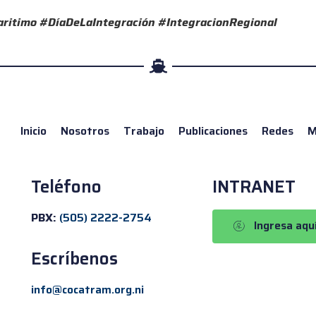
itimo #DíaDeLaIntegración #IntegracionRegional
Inicio
Nosotros
Trabajo
Publicaciones
Redes
M
Teléfono
INTRANET
PBX:
(505) 2222-2754
Ingresa aqu
Escríbenos
info@cocatram.org.ni