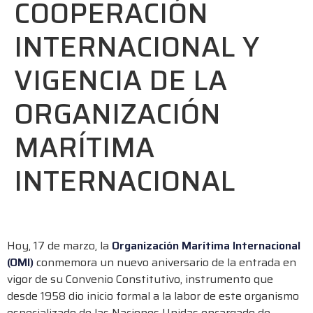
COOPERACIÓN
INTERNACIONAL Y
VIGENCIA DE LA
ORGANIZACIÓN
MARÍTIMA
INTERNACIONAL
Hoy, 17 de marzo, la
Organización Marítima Internacional
(OMI)
conmemora un nuevo aniversario de la entrada en
vigor de su Convenio Constitutivo, instrumento que
desde 1958 dio inicio formal a la labor de este organismo
especializado de las Naciones Unidas encargado de